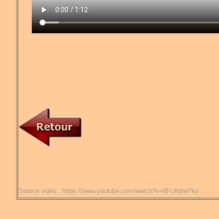
Source vidéo : https://www.youtube.com/watch?v=8Fcifqhw7ko